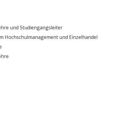
lehre und Studiengangsleiter
r im Hochschulmanagement und Einzelhandel
e
ehre